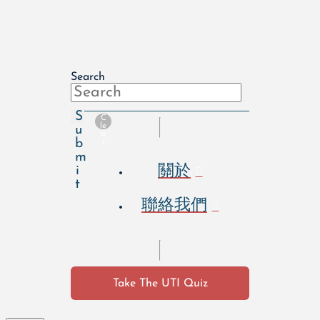
Search
S
C
le
u
a
b
r
m
關於
i
t
聯絡我們
Take The UTI Quiz