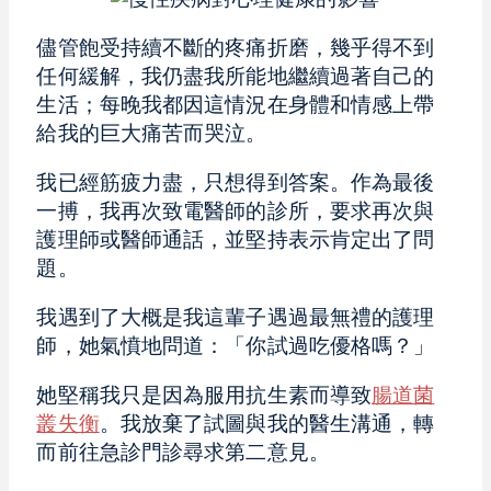
儘管飽受持續不斷的疼痛折磨，幾乎得不到
任何緩解，我仍盡我所能地繼續過著自己的
生活；每晚我都因這情況在身體和情感上帶
給我的巨大痛苦而哭泣。
我已經筋疲力盡，只想得到答案。作為最後
一搏，我再次致電醫師的診所，要求再次與
護理師或醫師通話，並堅持表示肯定出了問
題。
我遇到了大概是我這輩子遇過最無禮的護理
師，她氣憤地問道：「你試過吃優格嗎？」
她堅稱我只是因為服用抗生素而導致
腸道菌
叢失衡
。我放棄了試圖與我的醫生溝通，轉
而前往急診門診尋求第二意見。