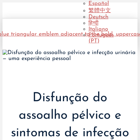
Español
繁體中文
Deutsch
हिन्दी
Italiano
Português
(PT)
Disfunção do
assoalho pélvico e
sintomas de infecção