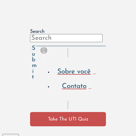
Search
S
C
le
u
a
b
r
m
Sobre você
i
t
Contato
Take The UTI Quiz