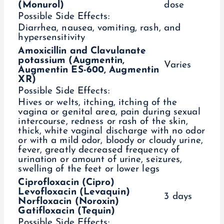
(Monurol)
dose
Possible Side Effects:
Diarrhea, nausea, vomiting, rash, and
hypersensitivity
Amoxicillin and Clavulanate
potassium (Augmentin,
Varies
Augmentin ES-600, Augmentin
XR)
Possible Side Effects:
Hives or welts, itching, itching of the
vagina or genital area, pain during sexual
intercourse, redness or rash of the skin,
thick, white vaginal discharge with no odor
or with a mild odor, bloody or cloudy urine,
fever, greatly decreased frequency of
urination or amount of urine, seizures,
swelling of the feet or lower legs
Ciprofloxacin (Cipro)
Levofloxacin (Levaquin)
3 days
Norfloxacin (Noroxin)
Gatifloxacin (Tequin)
Possible Side Effects: