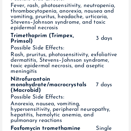
Fever, rash, photosensitivity, neutropenia,
thrombocytopenia, anorexia, nausea and
vomiting, pruritus, headache, urticaria,
Stevens–Johnson syndrome, and toxic
epidermal necrosis
Trimethoprim (Trimpex,
3 days
Primsol)
Possible Side Effects:
Rash, pruritus, photosensitivity, exfoliative
dermatitis, Stevens–Johnson syndrome,
toxic epidermal necrosis, and aseptic
meningitis
Nitrofurantoin
monohydrate/macrocrystals
7 days
(Macrobid)
Possible Side Effects:
Anorexia, nausea, vomiting,
hypersensitivity, peripheral neuropathy,
hepatitis, hemolytic anemia, and
pulmonary reactions
Fosfomycin tromethamine
Single