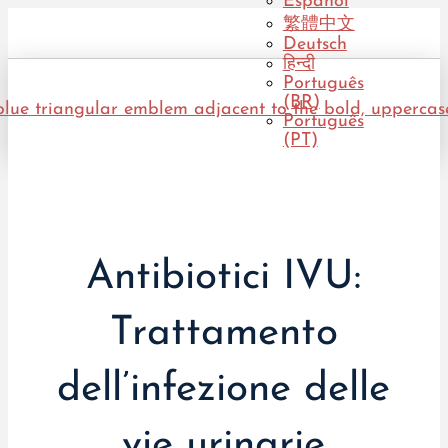
Español
繁體中文
Deutsch
हिन्दी
Português
(BR)
Português
(PT)
Antibiotici IVU:
Trattamento
dell’infezione delle
vie urinarie