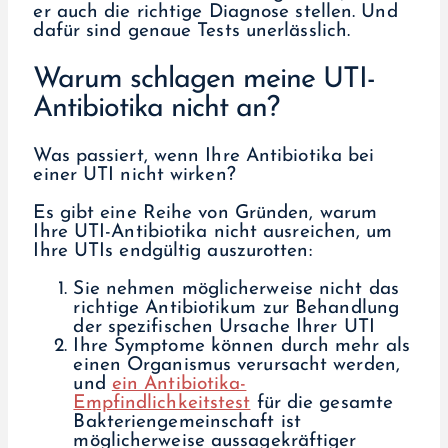
er auch die richtige Diagnose stellen. Und
dafür sind genaue Tests unerlässlich.
Warum schlagen meine UTI-
Antibiotika nicht an?
Was passiert, wenn Ihre Antibiotika bei
einer UTI nicht wirken?
Es gibt eine Reihe von Gründen, warum
Ihre UTI-Antibiotika nicht ausreichen, um
Ihre UTIs endgültig auszurotten:
Sie nehmen möglicherweise nicht das
richtige Antibiotikum zur Behandlung
der spezifischen Ursache Ihrer UTI
Ihre Symptome können durch mehr als
einen Organismus verursacht werden,
und
ein Antibiotika-
Empfindlichkeitstest
für die gesamte
Bakteriengemeinschaft ist
möglicherweise aussagekräftiger