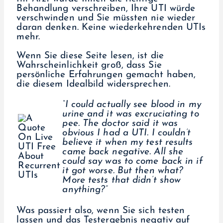
Behandlung verschreiben, Ihre UTI würde
verschwinden und Sie müssten nie wieder
daran denken. Keine wiederkehrenden UTIs
mehr.
Wenn Sie diese Seite lesen, ist die
Wahrscheinlichkeit groß, dass Sie
persönliche Erfahrungen gemacht haben,
die diesem Idealbild widersprechen.
“I could actually see blood in my
urine and it was excruciating to
pee. The doctor said it was
obvious I had a UTI. I couldn’t
believe it when my test results
came back negative. All she
could say was to come back in if
it got worse. But then what?
More tests that didn’t show
anything?”
Was passiert also, wenn Sie sich testen
lassen und das Testergebnis negativ auf