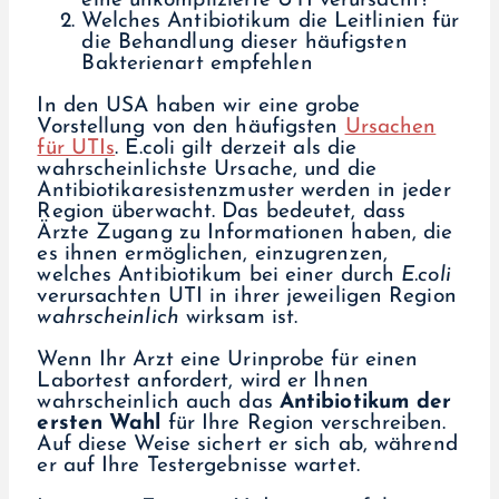
eine unkomplizierte UTI verursacht?
Welches Antibiotikum die Leitlinien für
die Behandlung dieser häufigsten
Bakterienart empfehlen
In den USA haben wir eine grobe
Vorstellung von den häufigsten
Ursachen
für UTIs
. E.coli gilt derzeit als die
wahrscheinlichste Ursache, und die
Antibiotikaresistenzmuster werden in jeder
Region überwacht. Das bedeutet, dass
Ärzte Zugang zu Informationen haben, die
es ihnen ermöglichen, einzugrenzen,
welches Antibiotikum bei einer durch
E.coli
verursachten UTI in ihrer jeweiligen Region
wahrscheinlich
wirksam ist.
Wenn Ihr Arzt eine Urinprobe für einen
Labortest anfordert, wird er Ihnen
wahrscheinlich auch das
Antibiotikum der
ersten Wahl
für Ihre Region verschreiben.
Auf diese Weise sichert er sich ab, während
er auf Ihre Testergebnisse wartet.