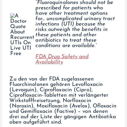
“Fluoroquinolones should not be
prescribed for patients who
have other treatment options
for... uncomplicated urinary tract
infections (UTI) because the
risks outweigh the benefits in
these patients and other
antibiotics to treat these
conditions are available.”
FDA Drug Safety and
Availability
Zu den von der FDA zugelassenen
Fluorchinolonen gehören Levofloxacin
(Levaquin), Ciprofloxacin (Cipro),
Ciprofloxacin-Tabletten mit verlängerter
Wirkstofffreisetzung, Norfloxacin
(Noroxin), Moxifloxacin (Avelox), Ofloxacin
und Gemifloxacin (Factive) – von denen
drei auf der Liste der gängigen Antibiotika
oben aufgeführt sind.