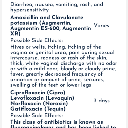
Diarrhea, nausea, vomiting, rash, and
hypersensitivity
Amoxicillin and Clavulanate
potassium (Augmentin,
Varies
Augmentin ES-600, Augmentin
XR)
Possible Side Effects:
Hives or welts, itching, itching of the
vagina or genital area, pain during sexual
intercourse, redness or rash of the skin,
thick, white vaginal discharge with no odor
or with a mild odor, bloody or cloudy urine,
fever, greatly decreased frequency of
urination or amount of urine, seizures,
swelling of the feet or lower legs
Ciprofloxacin (Cipro)
Levofloxacin (Levaquin)
3 days
Norfloxacin (Noroxin)
Gatifloxacin (Tequin)
Possible Side Effects:
This class of antibiotics is known as
fluoroquinolones and has been linked to