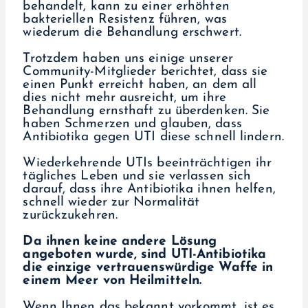
behandelt, kann zu einer erhöhten
bakteriellen Resistenz führen, was
wiederum die Behandlung erschwert.
Trotzdem haben uns einige unserer
Community-Mitglieder berichtet, dass sie
einen Punkt erreicht haben, an dem all
dies nicht mehr ausreicht, um ihre
Behandlung ernsthaft zu überdenken. Sie
haben Schmerzen und glauben, dass
Antibiotika gegen UTI diese schnell lindern.
Wiederkehrende UTIs beeinträchtigen ihr
tägliches Leben und sie verlassen sich
darauf, dass ihre Antibiotika ihnen helfen,
schnell wieder zur Normalität
zurückzukehren.
Da ihnen keine andere Lösung
angeboten wurde, sind UTI-Antibiotika
die einzige vertrauenswürdige Waffe in
einem Meer von Heilmitteln.
Wenn Ihnen das bekannt vorkommt, ist es