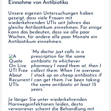
Einnahme von Antibiotika
Unsere eigenen Untersuchungen haben
gezeigt, dass viele Frauen mit
wiederkehrenden UTIs seit Jahren das
gleiche Antibiotikum einnehmen. Für einige
kann das bedeuten, dass sie alle paar
Wochen, für andere alle paar Monate ein
Antibiotikum einnehmen.
“My doctor just calls in a
prescription for the same
antibiotic to whichever
pharmacy I need them at, then I
collect them. When I’m overseas
I stock up on cheap antibiotics if
I can get them. I’ve been taking
the same antibiotic at least 15
years.”
Je länger Sie unter wiederkehrenden
Harnwegsinfektionen leiden, desto
verworrener scheint die Behandlung mit