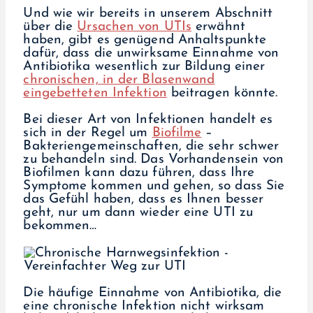
Und wie wir bereits in unserem Abschnitt
über die
Ursachen von UTIs
erwähnt
haben, gibt es genügend Anhaltspunkte
dafür, dass die unwirksame Einnahme von
Antibiotika wesentlich zur Bildung einer
chronischen, in der Blasenwand
eingebetteten Infektion
beitragen könnte.
Bei dieser Art von Infektionen handelt es
sich in der Regel um
Biofilme
–
Bakteriengemeinschaften, die sehr schwer
zu behandeln sind. Das Vorhandensein von
Biofilmen kann dazu führen, dass Ihre
Symptome kommen und gehen, so dass Sie
das Gefühl haben, dass es Ihnen besser
geht, nur um dann wieder eine UTI zu
bekommen…
Die häufige Einnahme von Antibiotika, die
eine chronische Infektion nicht wirksam