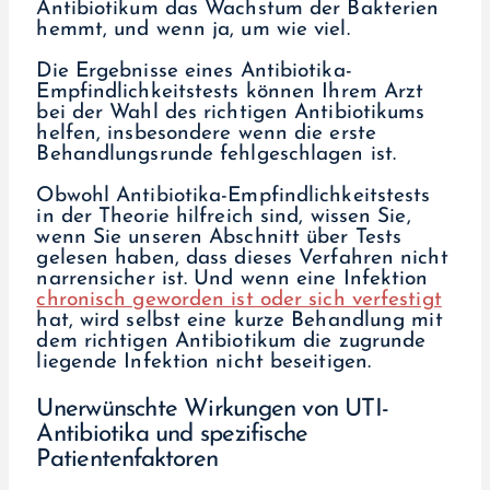
Antibiotikum das Wachstum der Bakterien
hemmt, und wenn ja, um wie viel.
Die Ergebnisse eines Antibiotika-
Empfindlichkeitstests können Ihrem Arzt
bei der Wahl des richtigen Antibiotikums
helfen, insbesondere wenn die erste
Behandlungsrunde fehlgeschlagen ist.
Obwohl Antibiotika-Empfindlichkeitstests
in der Theorie hilfreich sind, wissen Sie,
wenn Sie unseren Abschnitt über Tests
gelesen haben, dass dieses Verfahren nicht
narrensicher ist. Und wenn eine Infektion
chronisch geworden ist oder sich verfestigt
hat, wird selbst eine kurze Behandlung mit
dem richtigen Antibiotikum die zugrunde
liegende Infektion nicht beseitigen.
Unerwünschte Wirkungen von UTI-
Antibiotika und spezifische
Patientenfaktoren