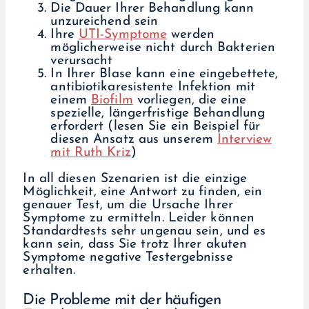
Die Dauer Ihrer Behandlung kann
unzureichend sein
Ihre
UTI-Symptome
werden
möglicherweise nicht durch Bakterien
verursacht
In Ihrer Blase kann eine eingebettete,
antibiotikaresistente Infektion mit
einem
Biofilm
vorliegen, die eine
spezielle, längerfristige Behandlung
erfordert (lesen Sie ein Beispiel für
diesen Ansatz aus unserem
Interview
mit Ruth Kriz
)
In all diesen Szenarien ist die einzige
Möglichkeit, eine Antwort zu finden, ein
genauer Test, um die Ursache Ihrer
Symptome zu ermitteln. Leider können
Standardtests sehr ungenau sein, und es
kann sein, dass Sie trotz Ihrer akuten
Symptome negative Testergebnisse
erhalten.
Die Probleme mit der häufigen