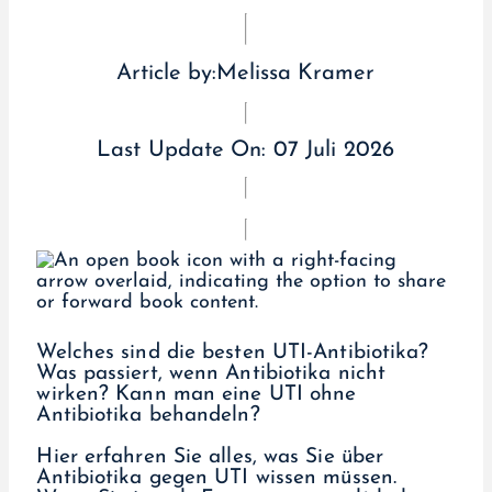
Article by:
Melissa Kramer
Last Update On:
07 Juli 2026
Welches sind die besten UTI-Antibiotika?
Was passiert, wenn Antibiotika nicht
wirken? Kann man eine UTI ohne
Antibiotika behandeln?
Hier erfahren Sie alles, was Sie über
Antibiotika gegen UTI wissen müssen.