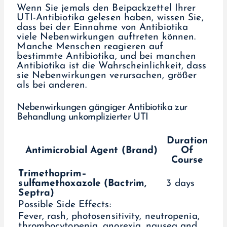
Wenn Sie jemals den Beipackzettel Ihrer
UTI-Antibiotika gelesen haben, wissen Sie,
dass bei der Einnahme von Antibiotika
viele Nebenwirkungen auftreten können.
Manche Menschen reagieren auf
bestimmte Antibiotika, und bei manchen
Antibiotika ist die Wahrscheinlichkeit, dass
sie Nebenwirkungen verursachen, größer
als bei anderen.
Nebenwirkungen gängiger Antibiotika zur
Behandlung unkomplizierter UTI
Duration
Antimicrobial Agent (Brand)
Of
Course
Trimethoprim–
sulfamethoxazole (Bactrim,
3 days
Septra)
Possible Side Effects:
Fever, rash, photosensitivity, neutropenia,
thrombocytopenia, anorexia, nausea and