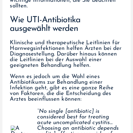
wichtige Informationen, die Sie beachten
sollten.
Wie UTI-Antibiotika
ausgewählt werden
Klinische und therapeutische Leitlinien für
Harnwegsinfektionen helfen Ärzten bei der
Diagnosestellung. Darüber hinaus können
die Leitlinien bei der Auswahl einer
geeigneten Behandlung helfen.
Wenn es jedoch um die Wahl eines
Antibiotikums zur Behandlung einer
Infektion geht, gibt es eine ganze Reihe
von Faktoren, die die Entscheidung des
Arztes beeinflussen können:
“No single [antibiotic] is
considered best for treating
acute uncomplicated cystitis...
Choosing an antibiotic depends