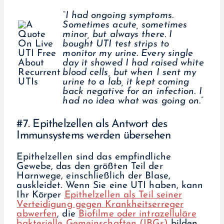
“I had ongoing symptoms.
Sometimes acute, sometimes
minor, but always there. I
bought UTI test strips to
monitor my urine. Every single
day it showed I had raised white
blood cells, but when I sent my
urine to a lab, it kept coming
back negative for an infection. I
had no idea what was going on.”
#7. Epithelzellen als Antwort des
Immunsystems werden übersehen
Epithelzellen sind das empfindliche
Gewebe, das den größten Teil der
Harnwege, einschließlich der Blase,
auskleidet. Wenn Sie eine UTI haben, kann
Ihr Körper
Epithelzellen als Teil seiner
Verteidigung gegen Krankheitserreger
abwerfen
, die
Biofilme oder intrazelluläre
bakterielle Gemeinschaften (IBGs)
bilden.