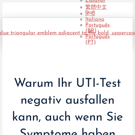
Español
繁體中文
हिन्दी
Italiano
Português
(BR)
Português
(PT)
Warum Ihr UTI-Test
negativ ausfallen
kann, auch wenn Sie
Symptome haben