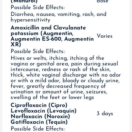
(Monurol)
dose
Possible Side Effects:
Diarrhea, nausea, vomiting, rash, and
hypersensitivity
Amoxicillin and Clavulanate
potassium (Augmentin,
Varies
Augmentin ES-600, Augmentin
XR)
Possible Side Effects:
Hives or welts, itching, itching of the
vagina or genital area, pain during sexual
intercourse, redness or rash of the skin,
thick, white vaginal discharge with no odor
or with a mild odor, bloody or cloudy urine,
fever, greatly decreased frequency of
urination or amount of urine, seizures,
swelling of the feet or lower legs
Ciprofloxacin (Cipro)
Levofloxacin (Levaquin)
3 days
Norfloxacin (Noroxin)
Gatifloxacin (Tequin)
Possible Side Effects: