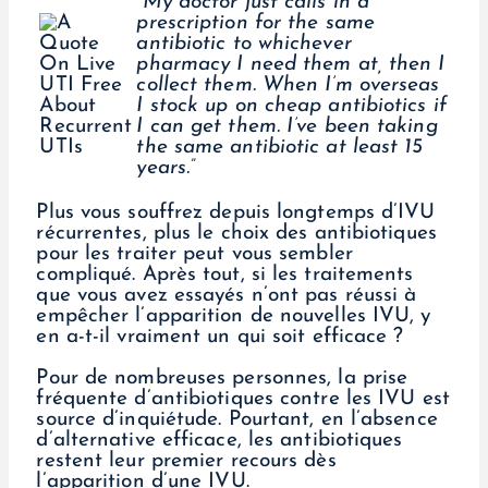
“My doctor just calls in a
prescription for the same
antibiotic to whichever
pharmacy I need them at, then I
collect them. When I’m overseas
I stock up on cheap antibiotics if
I can get them. I’ve been taking
the same antibiotic at least 15
years.”
Plus vous souffrez depuis longtemps d’IVU
récurrentes, plus le choix des antibiotiques
pour les traiter peut vous sembler
compliqué. Après tout, si les traitements
que vous avez essayés n’ont pas réussi à
empêcher l’apparition de nouvelles IVU, y
en a-t-il vraiment un qui soit efficace ?
Pour de nombreuses personnes, la prise
fréquente d’antibiotiques contre les IVU est
source d’inquiétude. Pourtant, en l’absence
d’alternative efficace, les antibiotiques
restent leur premier recours dès
l’apparition d’une IVU.