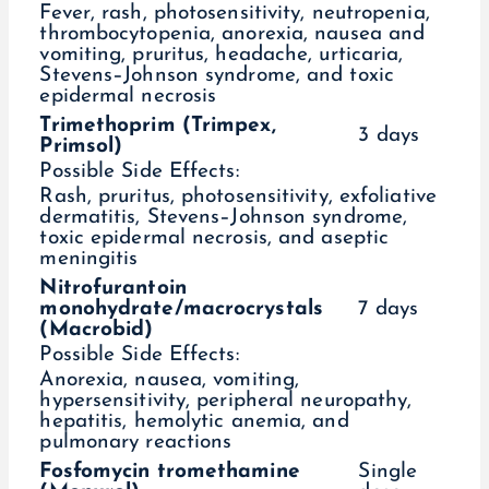
Fever, rash, photosensitivity, neutropenia,
thrombocytopenia, anorexia, nausea and
vomiting, pruritus, headache, urticaria,
Stevens–Johnson syndrome, and toxic
epidermal necrosis
Trimethoprim (Trimpex,
3 days
Primsol)
Possible Side Effects:
Rash, pruritus, photosensitivity, exfoliative
dermatitis, Stevens–Johnson syndrome,
toxic epidermal necrosis, and aseptic
meningitis
Nitrofurantoin
monohydrate/macrocrystals
7 days
(Macrobid)
Possible Side Effects:
Anorexia, nausea, vomiting,
hypersensitivity, peripheral neuropathy,
hepatitis, hemolytic anemia, and
pulmonary reactions
Fosfomycin tromethamine
Single