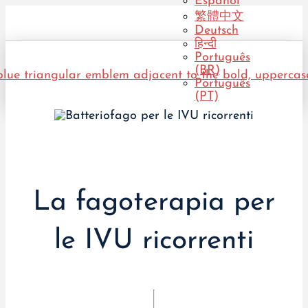
Español
繁體中文
Deutsch
हिन्दी
Português
(BR)
Português
(PT)
La fagoterapia per
le IVU ricorrenti