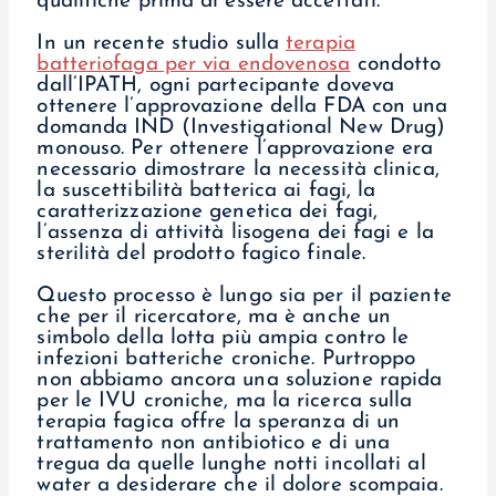
qualifiche prima di essere accettati.
In un recente studio sulla
terapia
batteriofaga per via endovenosa
condotto
dall’IPATH, ogni partecipante doveva
ottenere l’approvazione della FDA con una
domanda IND (Investigational New Drug)
monouso. Per ottenere l’approvazione era
necessario dimostrare la necessità clinica,
la suscettibilità batterica ai fagi, la
caratterizzazione genetica dei fagi,
l’assenza di attività lisogena dei fagi e la
sterilità del prodotto fagico finale.
Questo processo è lungo sia per il paziente
che per il ricercatore, ma è anche un
simbolo della lotta più ampia contro le
infezioni batteriche croniche. Purtroppo
non abbiamo ancora una soluzione rapida
per le IVU croniche, ma la ricerca sulla
terapia fagica offre la speranza di un
trattamento non antibiotico e di una
tregua da quelle lunghe notti incollati al
water a desiderare che il dolore scompaia.