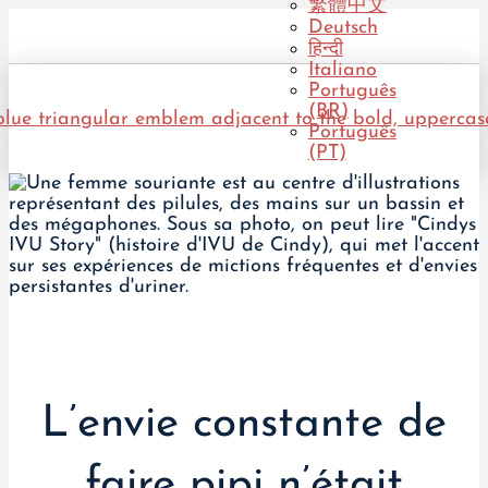
繁體中文
Deutsch
हिन्दी
Italiano
Português
(BR)
Português
(PT)
L’envie constante de
faire pipi n’était