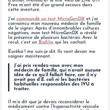
d’uriner. Melissa et le site Web de Live UTI
Free m’ont été d’un grand secours dans
cette aventure.
J’ai
commandé un test MicroGenDX
et j’ai
convaincu mon nouveau médecin de famille
de le signer. Après d’innombrables cultures
négatives, mon test MicroGenDX a révélé
la présence de plusieurs bactéries. Avec le
recul, c’est un
Biofilm
qui les cachait.
Eurêka ! me suis-je dit. Ils vont devoir me
soigner maintenant.
J’ai pris rendez-vous avec mon
médecin de famille, qui n’avait aucune
idée de ce qu’il fallait faire, car il n’y
avait pas d’
E. coli
ni les bactéries
habituelles responsables des IVU à
traiter.
Il m’a dit que je devais reconsidérer le
médicament contre l’hyperactivité vésicale