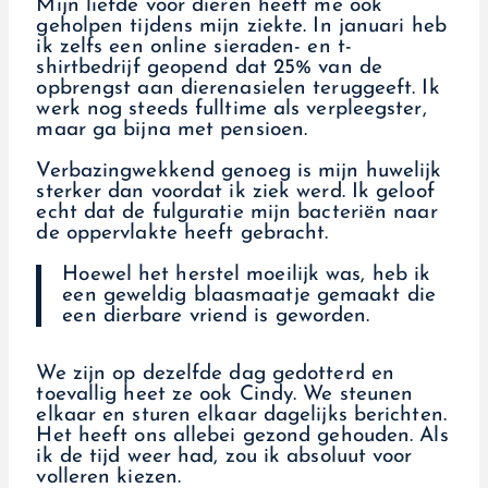
Mijn liefde voor dieren heeft me ook
geholpen tijdens mijn ziekte. In januari heb
ik zelfs een online sieraden- en t-
shirtbedrijf geopend dat 25% van de
opbrengst aan dierenasielen teruggeeft. Ik
werk nog steeds fulltime als verpleegster,
maar ga bijna met pensioen.
Verbazingwekkend genoeg is mijn huwelijk
sterker dan voordat ik ziek werd. Ik geloof
echt dat de fulguratie mijn bacteriën naar
de oppervlakte heeft gebracht.
Hoewel het herstel moeilijk was, heb ik
een geweldig blaasmaatje gemaakt die
een dierbare vriend is geworden.
We zijn op dezelfde dag gedotterd en
toevallig heet ze ook Cindy. We steunen
elkaar en sturen elkaar dagelijks berichten.
Het heeft ons allebei gezond gehouden. Als
ik de tijd weer had, zou ik absoluut voor
volleren kiezen.