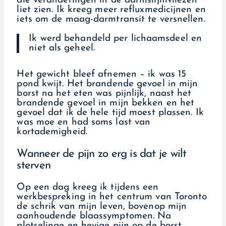
die veranderingen in de darmslijmvliezen
liet zien. Ik kreeg meer refluxmedicijnen en
iets om de maag-darmtransit te versnellen.
Ik werd behandeld per lichaamsdeel en
niet als geheel.
Het gewicht bleef afnemen – ik was 15
pond kwijt. Het brandende gevoel in mijn
borst na het eten was pijnlijk, naast het
brandende gevoel in mijn bekken en het
gevoel dat ik de hele tijd moest plassen. Ik
was moe en had soms last van
kortademigheid.
Wanneer de pijn zo erg is dat je wilt
sterven
Op een dag kreeg ik tijdens een
werkbespreking in het centrum van Toronto
de schrik van mijn leven, bovenop mijn
aanhoudende blaassymptomen. Na
plotselinge en hevige pijn op de borst