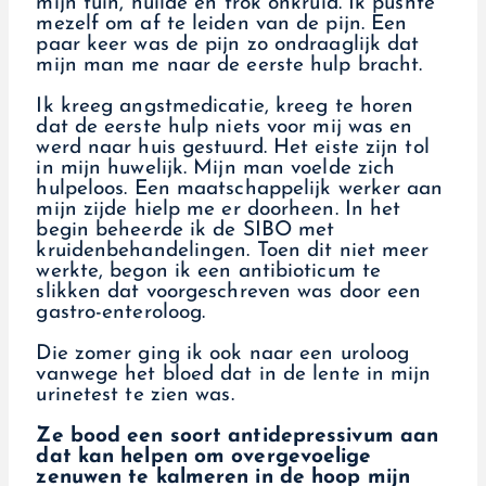
mijn tuin, huilde en trok onkruid. Ik pushte
mezelf om af te leiden van de pijn. Een
paar keer was de pijn zo ondraaglijk dat
mijn man me naar de eerste hulp bracht.
Ik kreeg angstmedicatie, kreeg te horen
dat de eerste hulp niets voor mij was en
werd naar huis gestuurd. Het eiste zijn tol
in mijn huwelijk. Mijn man voelde zich
hulpeloos. Een maatschappelijk werker aan
mijn zijde hielp me er doorheen. In het
begin beheerde ik de SIBO met
kruidenbehandelingen. Toen dit niet meer
werkte, begon ik een antibioticum te
slikken dat voorgeschreven was door een
gastro-enteroloog.
Die zomer ging ik ook naar een uroloog
vanwege het bloed dat in de lente in mijn
urinetest te zien was.
Ze bood een soort antidepressivum aan
dat kan helpen om overgevoelige
zenuwen te kalmeren in de hoop mijn