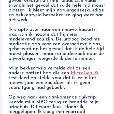
gevoel ervaren als mijn blaas zich vulde,
evenals het gevoel dat ik de hele tijd moest
plassen. Ik bleef mijn natuurgeneeskundige
en bekkenfysio bezoeken en ging weer aan
het werk.
Ik stapte over naar een nieuwe huisarts,
waarvan ik hoopte dat hij meer
medelevend zou zijn. De uroloog bood me
medicatie aan voor een overactieve blaas,
gebaseerd op het gevoel dat ik de hele tijd
moest plassen, maar na onderzoek naar de
bijwerkingen weigerde ik die te nemen.
Mijn bekkenfysio vertelde dat ze een
andere patiënt had die een
MicroGenDX
test deed en stelde voor dat ik er in het
nieuwe jaar een zou doen als ik geen
vooruitgang had geboekt.
Op weg naar een aankomende duiktrip
keerde mijn SIBO terug en brandde mijn
urinebuis. Dit wordt leuk,’ dacht ik,
leeggelopen. Ik sloeg een voorraad