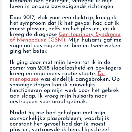
kinderen heb gekregen, verlegde ik mijn
leven in andere bevredigende richtingen.
Eind 2017, vlak voor een duiktrip, kreeg ik
het symptoom dat ik het gevoel had dat ik
moest plassen, zelfs na het plassen, en ik
kreeg de diagnose
Genitourinary Syndrome
of Menopause (GSM)
. Mijn huisarts gaf me
vaginaal oestrogeen en binnen twee weken
ging het beter.
Ik ging door met mijn leven tot ik in de
zomer van 2018 slapeloosheid en opvliegers
kreeg en mijn menstruatie stopte.
De
menopauze
was eindelijk aangebroken. Op
sommige dagen kon ik nauwelijks
functioneren op mijn werk door het gebrek
aan slaap. Ik vroeg mijn huisarts naar
oestrogeen voor oraal gebruik.
Nadat hij me had geholpen met mijn
aanvankelijke plasprobleem, waarbij ik
constant het gevoel had dat ik moest
plassen, vertrouwde ik hem. Hij schreef