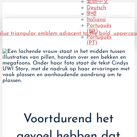
繁體中文
Deutsch
हिन्दी
Italiano
Português
(BR)
Português
(PT)
Voortdurend het
gevoel hebben dat