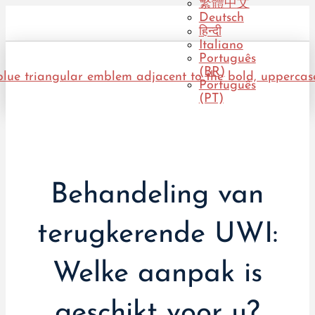
繁體中文
Deutsch
हिन्दी
Italiano
Português
(BR)
Português
(PT)
Behandeling van
terugkerende UWI:
Welke aanpak is
geschikt voor u?