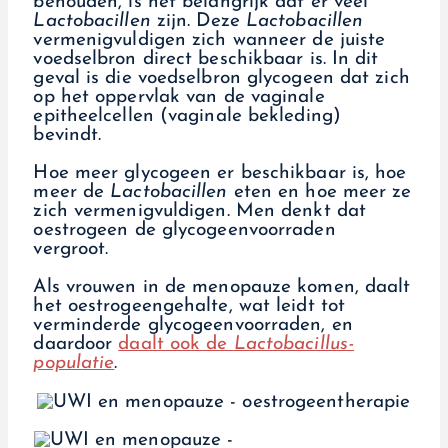
behouden, is het belangrijk dat er veel
Lactobacillen
zijn. Deze
Lactobacillen
vermenigvuldigen zich wanneer de juiste
voedselbron direct beschikbaar is. In dit
geval is die voedselbron glycogeen dat zich
op het oppervlak van de vaginale
epitheelcellen (vaginale bekleding)
bevindt.
Hoe meer glycogeen er beschikbaar is, hoe
meer de
Lactobacillen
eten en hoe meer ze
zich vermenigvuldigen. Men denkt dat
oestrogeen de glycogeenvoorraden
vergroot.
Als vrouwen in de menopauze komen, daalt
het oestrogeengehalte, wat leidt tot
verminderde glycogeenvoorraden, en
daardoor
daalt ook de
Lactobacillus-
populatie
.