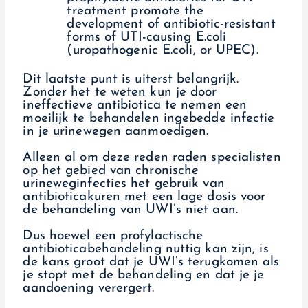
treatment promote the
development of antibiotic-resistant
forms of UTI-causing E.coli
(uropathogenic E.coli, or UPEC).
Dit laatste punt is uiterst belangrijk.
Zonder het te weten kun je door
ineffectieve antibiotica te nemen een
moeilijk te behandelen ingebedde infectie
in je urinewegen aanmoedigen.
Alleen al om deze reden raden specialisten
op het gebied van chronische
urineweginfecties het gebruik van
antibioticakuren met een lage dosis voor
de behandeling van UWI’s niet aan.
Dus hoewel een profylactische
antibioticabehandeling nuttig kan zijn, is
de kans groot dat je UWI’s terugkomen als
je stopt met de behandeling en dat je je
aandoening verergert.