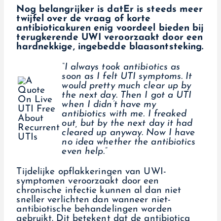
Nog belangrijker is dat
Er is steeds meer
twijfel over de vraag of korte
antibioticakuren enig voordeel bieden bij
terugkerende UWI veroorzaakt door een
hardnekkige, ingebedde blaasontsteking.
“I always took antibiotics as
soon as I felt UTI symptoms. It
would pretty much clear up by
the next day. Then I got a UTI
when I didn’t have my
antibiotics with me. I freaked
out, but by the next day it had
cleared up anyway. Now I have
no idea whether the antibiotics
even help.”
Tijdelijke opflakkeringen van UWI-
symptomen veroorzaakt door een
chronische infectie kunnen al dan niet
sneller verlichten dan wanneer niet-
antibiotische behandelingen worden
gebruikt. Dit betekent dat de antibiotica