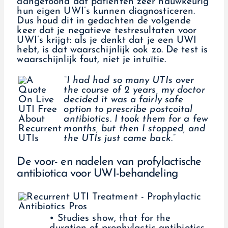
aangetoond dat patiënten zeer nauwkeurig
hun eigen UWI’s kunnen diagnosticeren.
Dus houd dit in gedachten de volgende
keer dat je negatieve testresultaten voor
UWI’s krijgt: als je denkt dat je een UWI
hebt, is dat waarschijnlijk ook zo. De test is
waarschijnlijk fout, niet je intuïtie.
“I had had so many UTIs over
the course of 2 years, my doctor
decided it was a fairly safe
option to prescribe postcoital
antibiotics. I took them for a few
months, but then I stopped, and
the UTIs just came back.”
De voor- en nadelen van profylactische
antibiotica voor UWI-behandeling
• Studies show, that for the