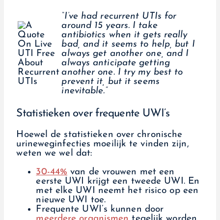
“I’ve had recurrent UTIs for
around 15 years. I take
antibiotics when it gets really
bad, and it seems to help, but I
always get another one, and I
always anticipate getting
another one. I try my best to
prevent it, but it seems
inevitable.”
Statistieken over frequente UWI’s
Hoewel de statistieken over chronische
urineweginfecties moeilijk te vinden zijn,
weten we wel dat:
30-44%
van de vrouwen met een
eerste UWI krijgt een tweede UWI. En
met elke UWI neemt het risico op een
nieuwe UWI toe.
Frequente UWI’s kunnen door
meerdere organismen
tegelijk worden