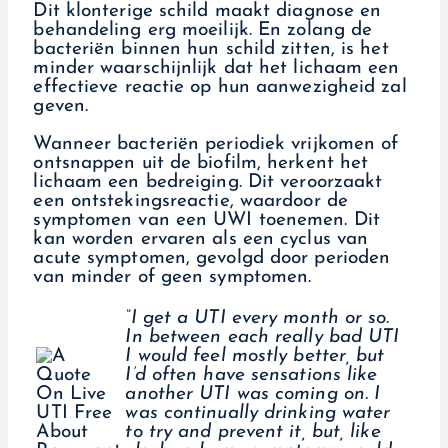
Dit klonterige schild maakt diagnose en
behandeling erg moeilijk. En zolang de
bacteriën binnen hun schild zitten, is het
minder waarschijnlijk dat het lichaam een
effectieve reactie op hun aanwezigheid zal
geven.
Wanneer bacteriën periodiek vrijkomen of
ontsnappen uit de biofilm, herkent het
lichaam een bedreiging. Dit veroorzaakt
een ontstekingsreactie, waardoor de
symptomen van een UWI toenemen. Dit
kan worden ervaren als een cyclus van
acute symptomen, gevolgd door perioden
van minder of geen symptomen.
“I get a UTI every month or so.
In between each really bad UTI
I would feel mostly better, but
I’d often have sensations like
another UTI was coming on. I
was continually drinking water
to try and prevent it, but, like