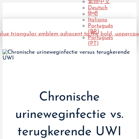
繁體中文
Deutsch
हिन्दी
Italiano
Português
(BR)
Português
(PT)
Chronische
urineweginfectie vs.
terugkerende UWI