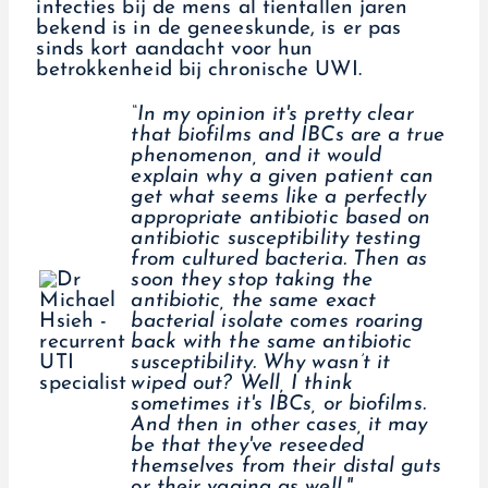
infecties bij de mens al tientallen jaren
bekend is in de geneeskunde, is er pas
sinds kort aandacht voor hun
betrokkenheid bij chronische UWI.
“In my opinion it's pretty clear
that biofilms and IBCs are a true
phenomenon, and it would
explain why a given patient can
get what seems like a perfectly
appropriate antibiotic based on
antibiotic susceptibility testing
from cultured bacteria. Then as
soon they stop taking the
antibiotic, the same exact
bacterial isolate comes roaring
back with the same antibiotic
susceptibility. Why wasn’t it
wiped out? Well, I think
sometimes it's IBCs, or biofilms.
And then in other cases, it may
be that they've reseeded
themselves from their distal guts
or their vagina as well."