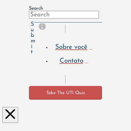
Search
S
C
le
u
a
b
r
m
Sobre você
i
t
Contato
Take The UTI Quiz
Clo
se