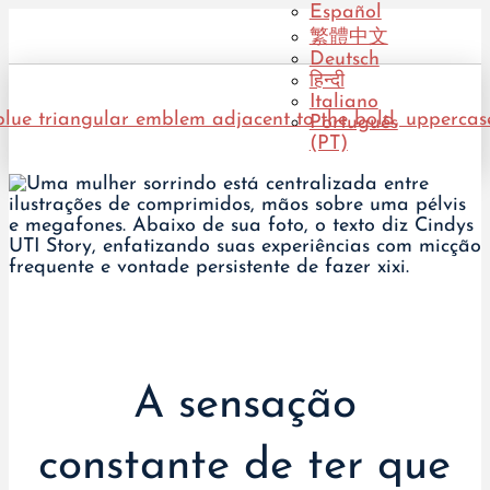
Español
繁體中文
Deutsch
हिन्दी
Italiano
Português
(PT)
A sensação
constante de ter que