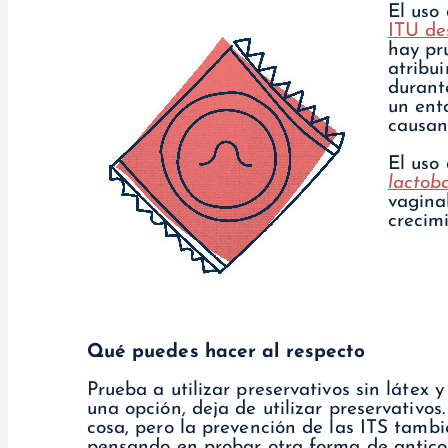
El uso
ITU de
hay pru
atribui
durante
un ent
causan
El uso
lactoba
vagina
crecim
Qué puedes hacer al respecto
Prueba a utilizar preservativos sin látex 
una opción, deja de utilizar preservativo
cosa, pero la prevención de las ITS tamb
pensando en probar otra forma de anticon