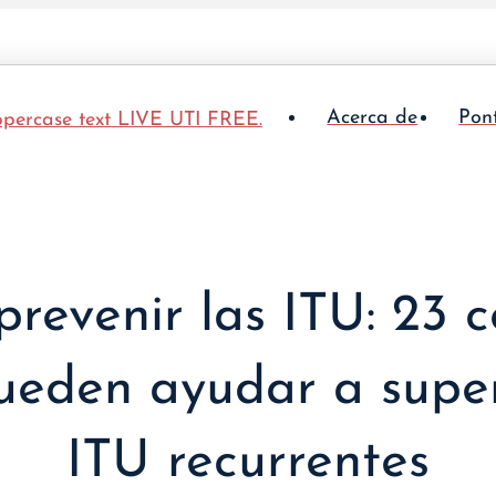
Acerca de
Pon
revenir las ITU: 23 c
ueden ayudar a super
ITU recurrentes