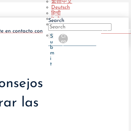
繁體中文
Deutsch
हिन्दी
Italiano
Search
Português
(BR)
te en contacto con
Take The UT
Português
S
Cl
(PT)
ea
u
r
b
m
i
t
onsejos
ar las