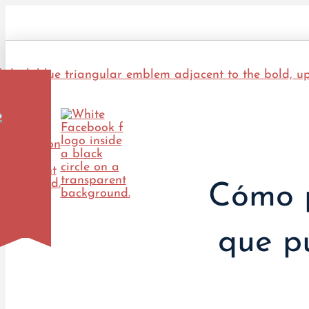
Cómo p
que p