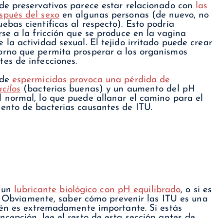
 de preservativos parece estar relacionado con
las
spués del sexo
en algunas personas (de nuevo, no
ebas científicas al respecto). Esto podría
rse a la fricción que se produce en la vagina
 la actividad sexual. El tejido irritado puede crear
orno que permita prosperar a los organismos
tes de infecciones.
 de
espermicidas provoca una pérdida de
cilos
(bacterias buenas) y un aumento del pH
l normal, lo que puede allanar el camino para el
iento de bacterias causantes de ITU.
y un
lubricante biológico con pH equilibrado
, o si es
s. Obviamente, saber cómo prevenir las ITU es una
ién es extremadamente importante. Si estás
cepción, lee el resto de esta sección antes de