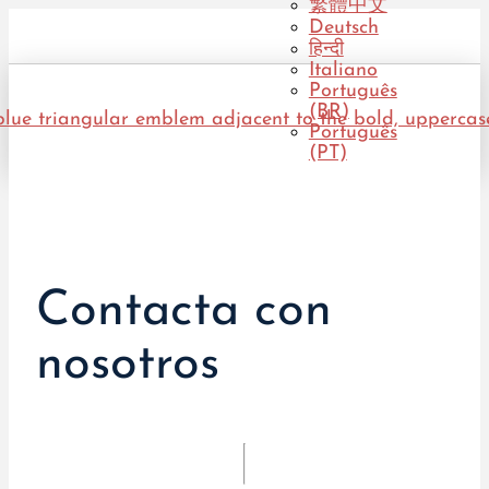
繁體中文
Deutsch
हिन्दी
Italiano
Português
(BR)
Português
(PT)
Contacta con
nosotros