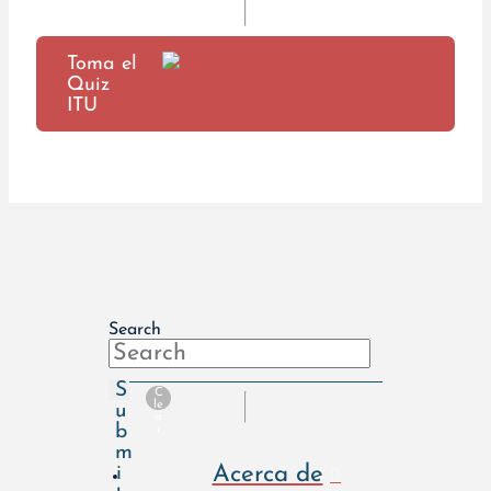
Toma el
Quiz
ITU
Search
S
C
le
u
a
b
r
m
Acerca de
i