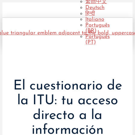
繁體中文
Deutsch
हिन्दी
Italiano
Português
(BR)
Português
(PT)
El cuestionario de
la ITU: tu acceso
directo a la
información