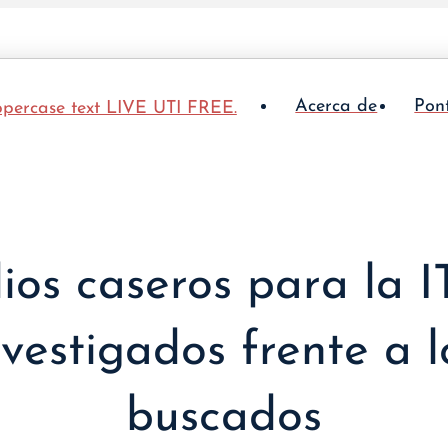
Acerca de
Pon
os caseros para la I
vestigados frente a 
buscados