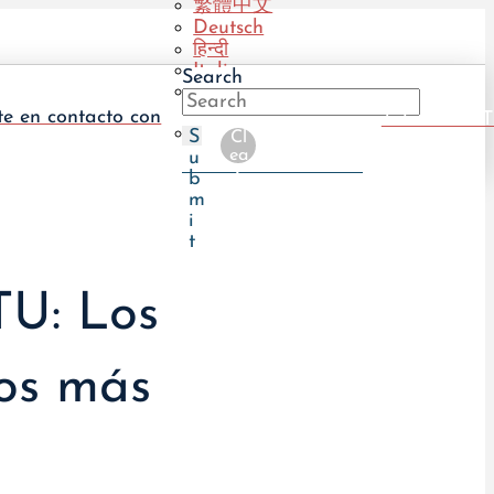
繁體中文
Deutsch
हिन्दी
Italiano
Search
Português
(BR)
te en contacto con
Take The UT
Português
S
Cl
(PT)
ea
u
r
b
m
i
t
TU: Los
los más