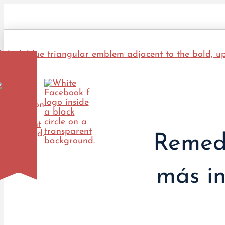
Remedi
más in