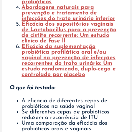
probióticos
Abordagens naturais para
prevenção e tratamento de
infecções do trato urinário inferior
Eficácia dos supositórios vaginais
de Lactobacillus para a prevenção
de cistite recorrente: Um estudo
clínico de fase II
Eficácia da suplementação
probiótica profilática oral e/ou
vaginal na prevenção de infecções
recorrentes do trato urinário: Um
estudo randomizado, duplo-cego e
controlado por placebo
O que foi testado:
A eficácia de diferentes cepas de
probióticos na saúde vaginal
Se diferentes cepas de probióticos
reduzem a recorrência de ITU
Uma comparação da eficácia dos
probióticos orais e vaginais