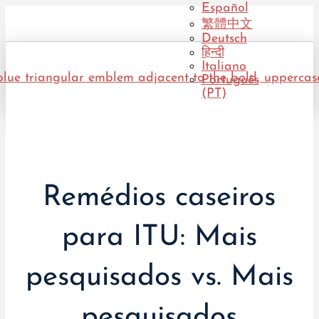
Español
繁體中文
Deutsch
हिन्दी
Italiano
Português
(PT)
Remédios caseiros
para ITU: Mais
pesquisados vs. Mais
pesquisados