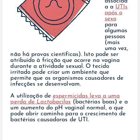
associad
a a
UTIs
após o
sexo
para
algumas
pessoas
(mais
uma vez,
não há provas científicas). Isto pode ser
atribuído à fricção que ocorre na vagina
durante a atividade sexual. O tecido
irritado pode criar um ambiente que
permite que os organismos causadores de
infecções se desenvolvam.
A utilização de
espermicidas leva a uma
perda de
Lactobacilos
(bactérias boas) e a
um aumento do pH vaginal normal, o que
pode abrir caminho para o crescimento de
bactérias causadoras de UTI.