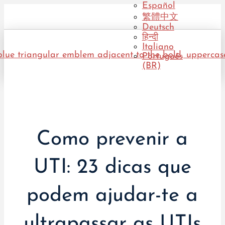
Español
繁體中文
Deutsch
हिन्दी
Italiano
Português
(BR)
Como prevenir a
UTI: 23 dicas que
podem ajudar-te a
ultrapassar as UTIs