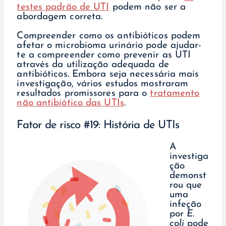
testes padrão de UTI
podem não ser a
abordagem correta.
Compreender como os antibióticos podem
afetar o microbioma urinário pode ajudar-
te a compreender como prevenir as UTI
através da utilização adequada de
antibióticos. Embora seja necessária mais
investigação, vários estudos mostraram
resultados promissores para o
tratamento
não antibiótico das UTIs
.
Fator de risco #19: História de UTIs
A
investiga
ção
demonst
rou que
uma
infeção
por
E.
coli
pode