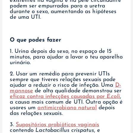
existentes na vagina e na pele circundante
podem ser empurrados para a uretra
durante o sexo, aumentando as hipóteses
de uma UTI.
O que podes fazer
1. Urina depois do sexo, no espaço de 15
minutos, para ajudar a lavar o teu aparelho
urinário.
2. Usar um remédio para prevenir UTIs
sempre que tiveres relações sexuais pode
ajudar a reduzir o risco de infeção. Uma
D-
mannose
de alta qualidade demonstrou ser
eficaz contra infecções causadas por
E.coli
,
a causa mais comum de UTI. Outra opção é
usares um
antimicrobiano natural
depois
das relações sexuais.
3.
Supositórios probióticos vaginais
contendo
Lactobacillus crispatus
, e