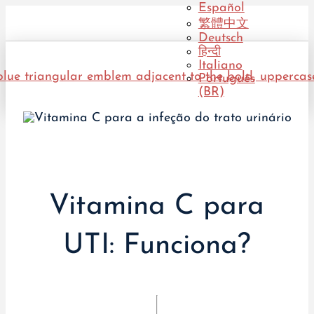
Español
繁體中文
Deutsch
हिन्दी
Italiano
Português
(BR)
Vitamina C para
UTI: Funciona?