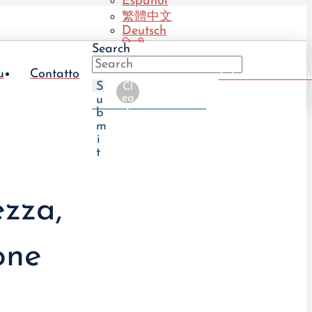
Español
繁體中文
Deutsch
हिन्दी
Search
Português
(BR)
u
Contatto
Take The UTI Qu
Português
S
Cl
(PT)
ea
u
r
b
m
i
t
ezza,
one