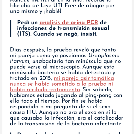
Aunque me hundí en la silla, recordé la
filosofía de Live UTI Free de abogar por
uno mismo y ¡hablé!
Pedí un
análisis de orina PCR
de
infecciones de transmisión sexual
(ITS). Cuando se negó, insistí.
Días después, la prueba reveló que tanto
mi pareja como yo poseíamos
Ureaplasma
Parvum, una
bacteria tan minúscula que no
puede verse al microscopio. Aunque esta
minúscula bacteria se había detectado y
tratado en 2015,
mi pareja asintomática
nunca se había sometido a la prueba ni
había recibido tratamiento
. Sin saberlo,
habíamos estado jugando al ping-pong con
ella todo el tiempo. Por fin se había
respondido a mi pregunta de si el sexo
causa ITU. Aunque no era el sexo en sí lo
que causaba la infección, era el catalizador
de la transmisión de la bacteria infectante.