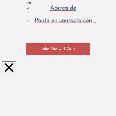
m
Acerca de
i
t
Ponte en contacto con
Take The UTI Quiz
Clo
se
this
mo
dul
e