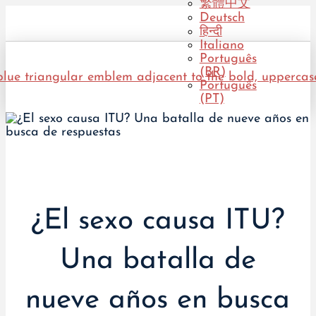
繁體中文
Deutsch
हिन्दी
Italiano
Português
(BR)
Português
(PT)
¿El sexo causa ITU?
Una batalla de
nueve años en busca