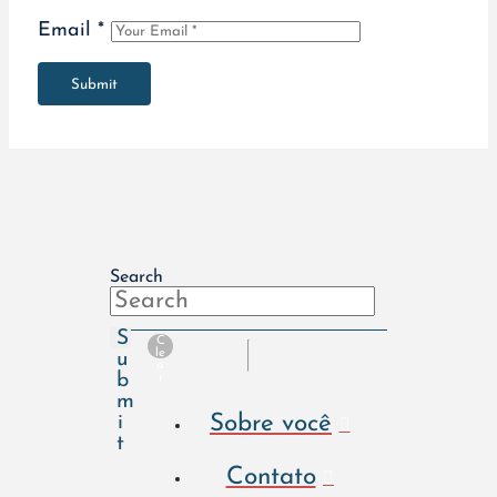
Email
*
Submit
Search
S
C
le
u
a
b
r
m
Sobre você
i
t
Contato