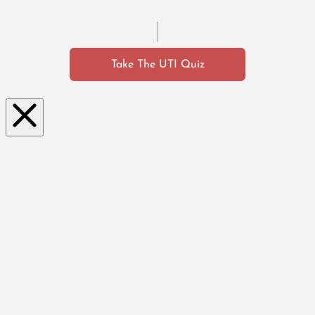
Take The UTI Quiz
Clo
se
this
mo
dul
e