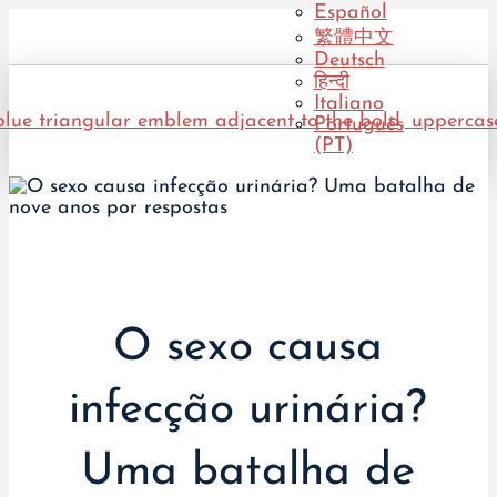
Español
繁體中文
Deutsch
हिन्दी
Italiano
Português
(PT)
O sexo causa
infecção urinária?
Uma batalha de