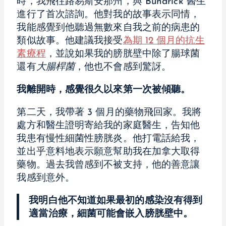
時，我飛往路易斯安那州，與 Bundrick 醫生
進行了首次諮詢。他對我的故事表示同情，
我能感覺到他聽過無數來自我之前的病患的
類似故事。他建議我接受
為期 12 個月的抗生
素療程
，並說如果我的膀胱壁中除了腸球菌
還有
大腸桿菌
，他也不會感到驚訝。
我離開時，感覺很久以來第一次被傾聽。
第二天，我帶著 3 個月的藥物飛回家。我將
處方和醫生證明寄給我的家庭醫生，告知他
我患有慢性細菌性膀胱炎。他打電話給我，
並出乎意料地表示願意幫助我在加拿大取得
藥物。過去我曾感到不被支持，他的善意讓
我感到意外。
我明白他不知道如果最初的感染沒有得到
適當治療，細菌可能會嵌入膀胱壁中。