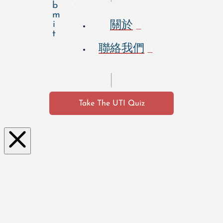
b
r
m
關於
i
t
聯絡我們
Take The UTI Quiz
Clo
se
this
mo
dul
e