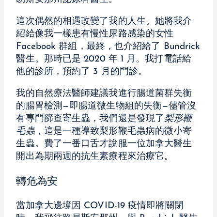
這次偶然的相遇改變了我的人生。她將我介
紹給像我一樣患有慢性尿路感染的女性
Facebook 群組，最終，也介紹給了 Bundrick
醫生。那時已是 2020 年 1 月。我打電話給
他的診所，預約了 3 月的門診。
我的自然療法醫師建議我進行腸道菌群失衡
的腸胃檢測—即腸道微生物組的失衡—儘管沒
有專門篩查寄生蟲，我們還是發現了
梨形鞭
毛蟲
，這是一種導致梨形鞭毛蟲病的微小寄
生蟲。費了一番口舌才說服一位加拿大醫生
開出為期兩週的抗生素療程來治療它。
轉危為安
當加拿大邊境因 COVID-19 疫情即將關閉