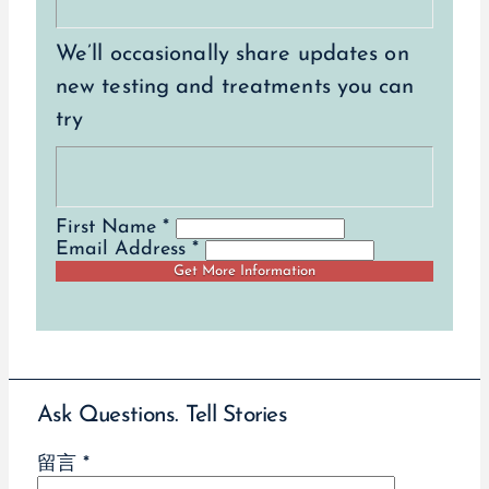
We’ll occasionally share updates on
new testing and treatments you can
try
First Name *
Email Address *
Ask Questions. Tell Stories
留言
*