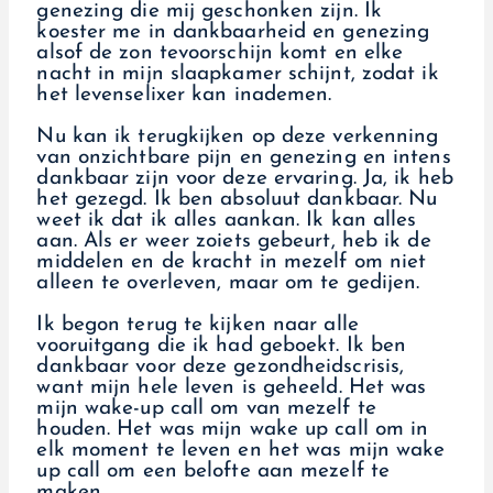
genezing die mij geschonken zijn. Ik
koester me in dankbaarheid en genezing
alsof de zon tevoorschijn komt en elke
nacht in mijn slaapkamer schijnt, zodat ik
het levenselixer kan inademen.
Nu kan ik terugkijken op deze verkenning
van onzichtbare pijn en genezing en intens
dankbaar zijn voor deze ervaring. Ja, ik heb
het gezegd. Ik ben absoluut dankbaar. Nu
weet ik dat ik alles aankan. Ik kan alles
aan. Als er weer zoiets gebeurt, heb ik de
middelen en de kracht in mezelf om niet
alleen te overleven, maar om te gedijen.
Ik begon terug te kijken naar alle
vooruitgang die ik had geboekt. Ik ben
dankbaar voor deze gezondheidscrisis,
want mijn hele leven is geheeld. Het was
mijn wake-up call om van mezelf te
houden. Het was mijn wake up call om in
elk moment te leven en het was mijn wake
up call om een belofte aan mezelf te
maken.