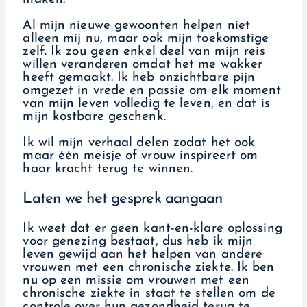
Al mijn nieuwe gewoonten helpen niet
alleen mij nu, maar ook mijn toekomstige
zelf. Ik zou geen enkel deel van mijn reis
willen veranderen omdat het me wakker
heeft gemaakt. Ik heb onzichtbare pijn
omgezet in vrede en passie om elk moment
van mijn leven volledig te leven, en dat is
mijn kostbare geschenk.
Ik wil mijn verhaal delen zodat het ook
maar één meisje of vrouw inspireert om
haar kracht terug te winnen.
Laten we het gesprek aangaan
Ik weet dat er geen kant-en-klare oplossing
voor genezing bestaat, dus heb ik mijn
leven gewijd aan het helpen van andere
vrouwen met een chronische ziekte. Ik ben
nu op een missie om vrouwen met een
chronische ziekte in staat te stellen om de
controle over hun gezondheid terug te