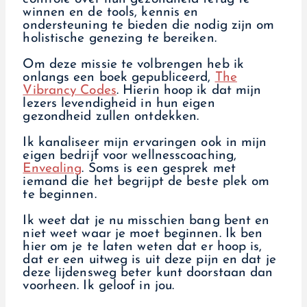
winnen en de tools, kennis en
ondersteuning te bieden die nodig zijn om
holistische genezing te bereiken.
Om deze missie te volbrengen heb ik
onlangs een boek gepubliceerd,
The
Vibrancy Codes
. Hierin hoop ik dat mijn
lezers levendigheid in hun eigen
gezondheid zullen ontdekken.
Ik kanaliseer mijn ervaringen ook in mijn
eigen bedrijf voor wellnesscoaching,
Envealing
. Soms is een gesprek met
iemand die het begrijpt de beste plek om
te beginnen.
Ik weet dat je nu misschien bang bent en
niet weet waar je moet beginnen. Ik ben
hier om je te laten weten dat er hoop is,
dat er een uitweg is uit deze pijn en dat je
deze lijdensweg beter kunt doorstaan dan
voorheen. Ik geloof in jou.