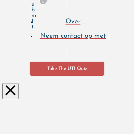
le
u
a
b
r
m
Over
i
t
Neem contact op met
Take The UTI Quiz
Clo
se
this
mo
dul
e