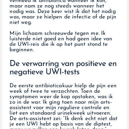
vermeed ik antibiotica wanneer ik kon,
maar nam ze nog steeds wanneer het
nodig was. Deze keer wist ik dat het nodig
was, maar ze hielpen de infectie of de pijn
niet weg.
Mijn lichaam schreeuwde tegen me. Ik
luisterde niet goed en had geen idee van
de UWI-reis die ik op het punt stond te
beginnen.
De verwarring van positieve en
negatieve UWI-tests
De eerste antibioticakuur hielp de pijn een
week of twee te verzachten. Toen de
symptomen weer de kop opstaken, was ik
zo in de war. Ik ging toen naar mijn arts-
assistent voor mijn reguliere controle en
liet een standaard urinekweek uitvoeren.
De arts-assistent zei: “Ik denk echt niet dat
je een UWI hebt op basis van de diptest,