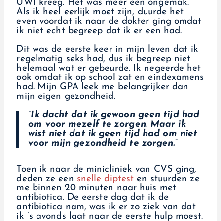
UWI kreeg. Het was meer een ongemak.
Als ik heel eerlijk moet zijn, duurde het
even voordat ik naar de dokter ging omdat
ik niet echt begreep dat ik er een had.
Dit was de eerste keer in mijn leven dat ik
regelmatig seks had, dus ik begreep niet
helemaal wat er gebeurde. Ik negeerde het
ook omdat ik op school zat en eindexamens
had. Mijn GPA leek me belangrijker dan
mijn eigen gezondheid.
“Ik dacht dat ik gewoon geen tijd had
om voor mezelf te zorgen. Maar ik
wist niet dat ik geen tijd had om niet
voor mijn gezondheid te zorgen.”
Toen ik naar de minicliniek van CVS ging,
deden ze een
snelle diptest
en stuurden ze
me binnen 20 minuten naar huis met
antibiotica. De eerste dag dat ik de
antibiotica nam, was ik er zo ziek van dat
ik ’s avonds laat naar de eerste hulp moest.