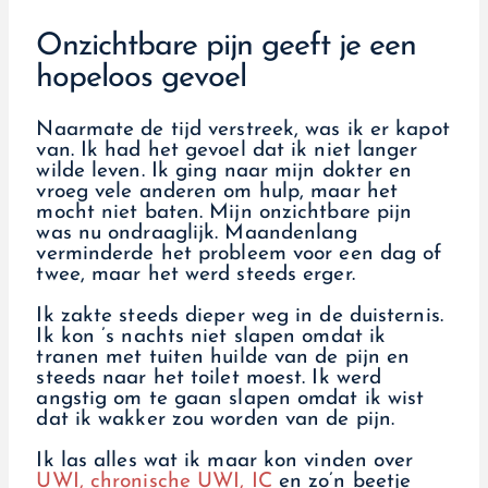
Onzichtbare pijn geeft je een
hopeloos gevoel
Naarmate de tijd verstreek, was ik er kapot
van. Ik had het gevoel dat ik niet langer
wilde leven. Ik ging naar mijn dokter en
vroeg vele anderen om hulp, maar het
mocht niet baten. Mijn onzichtbare pijn
was nu ondraaglijk. Maandenlang
verminderde het probleem voor een dag of
twee, maar het werd steeds erger.
Ik zakte steeds dieper weg in de duisternis.
Ik kon ’s nachts niet slapen omdat ik
tranen met tuiten huilde van de pijn en
steeds naar het toilet moest. Ik werd
angstig om te gaan slapen omdat ik wist
dat ik wakker zou worden van de pijn.
Ik las alles wat ik maar kon vinden over
UWI, chronische UWI, IC
en zo’n beetje