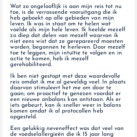
Wat zo ongelooflijk is aan mijn reis tot nu
toe, is de verrassende vooruitgang die ik
heb geboekt op alle gebieden van mijn
leven. Ik was in staat om te helen wat
voelde als mijn hele leven. Ik heelde mezelf
zo diep dat delen van mezelf waarvan ik
niet eens wist dat ze gerepareerd moesten
worden, begonnen te herleven. Door mezelf
toe te leggen, mijn intuïtie te volgen en in
actie te komen, heb ik mezelf
gerehabiliteerd.
Ik ben niet gestopt met deze waardevolle
reis omdat ik me al geweldig voel. In plaats
daarvan stimuleert het me om door te
gaan; om proactief te genezen voordat er
een nieuwe onbalans kan ontstaan. Als er
iets gebeurt, kan ik sneller weer in balans
komen omdat ik al protocollen heb
opgesteld.
Een gelukkig neveneffect was dat veel van
de voedselallergieën die ik 15 jaar lang