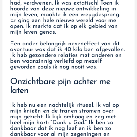
had, verdwenen. Ik was extatisch! Toen ik
hoorde van deze nieuwe ontwikkeling in
mijn leven, maakte ik een vreugdesprong.
Er ging een hele nieuwe wereld voor me
open. Ik merkte dat ik op elk gebied van
mijn leven genas.
Een ander belangrijk neveneffect van dit
avontuur was dat ik 40 kilo ben afgevallen.
Ik heb gezondere relaties met anderen en
ben waanzinnig verliefd op mezelf
geworden zoals ik nog nooit was.
Onzichtbare pijn achter me
laten
Ik heb nu een nachtelijk ritueel. Ik val op
mijn knieën en de tranen stromen over
mijn gezicht. Ik kijk omhoog en zeg met
heel mijn hart: “Dank u God.” Ik ben zo
dankbaar dat ik nog leef en ik ben zo
dankbaar voor al mijn zegeningen en