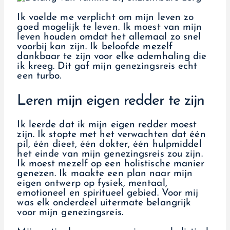
Ik voelde me verplicht om mijn leven zo
goed mogelijk te leven. Ik moest van mijn
leven houden omdat het allemaal zo snel
voorbij kan zijn. Ik beloofde mezelf
dankbaar te zijn voor elke ademhaling die
ik kreeg. Dit gaf mijn genezingsreis echt
een turbo.
Leren mijn eigen redder te zijn
Ik leerde dat ik mijn eigen redder moest
zijn. Ik stopte met het verwachten dat één
pil, één dieet, één dokter, één hulpmiddel
het einde van mijn genezingsreis zou zijn.
Ik moest mezelf op een holistische manier
genezen. Ik maakte een plan naar mijn
eigen ontwerp op fysiek, mentaal,
emotioneel en spiritueel gebied. Voor mij
was elk onderdeel uitermate belangrijk
voor mijn genezingsreis.