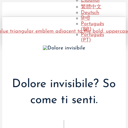
Español
繁體中文
Deutsch
हिन्दी
Português
(BR)
Português
(PT)
Dolore invisibile? So
come ti senti.