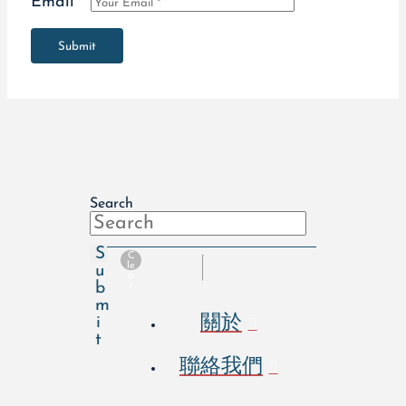
Email
*
Submit
Search
S
C
le
u
a
b
r
m
關於
i
t
聯絡我們