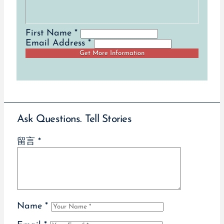
First Name *
Email Address *
Ask Questions. Tell Stories
留言
*
Name
*