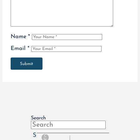
Name
*
Email
*
Submit
Search
S
C
le