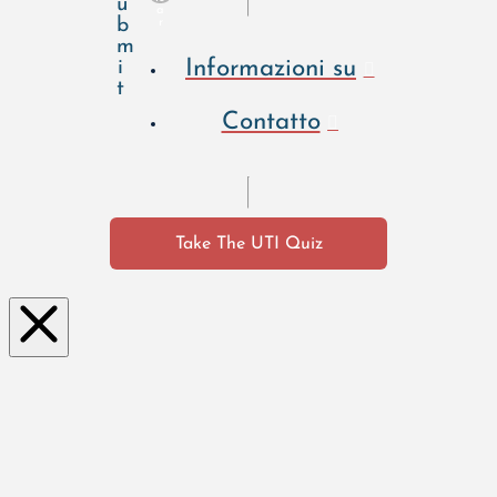
u
a
b
r
m
Informazioni su
i
t
Contatto
Take The UTI Quiz
Clo
se
this
mo
dul
e