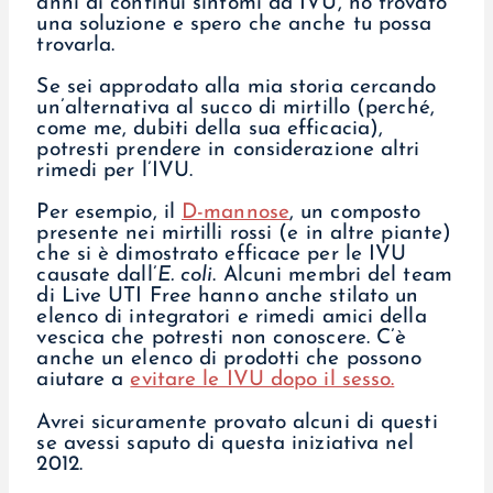
anni di continui sintomi da IVU, ho trovato
una soluzione e spero che anche tu possa
trovarla.
Se sei approdato alla mia storia cercando
un’alternativa al succo di mirtillo (perché,
come me, dubiti della sua efficacia),
potresti prendere in considerazione altri
rimedi per l’IVU.
Per esempio, il
D-mannose
, un composto
presente nei mirtilli rossi (e in altre piante)
che si è dimostrato efficace per le IVU
causate dall’
E. coli
. Alcuni membri del team
di Live UTI Free hanno anche stilato un
elenco di
integratori
e rimedi
amici della
vescica
che potresti non conoscere. C’è
anche un elenco di prodotti che possono
aiutare a
evitare le IVU dopo il sesso.
Avrei sicuramente provato alcuni di questi
se avessi saputo di questa iniziativa nel
2012.