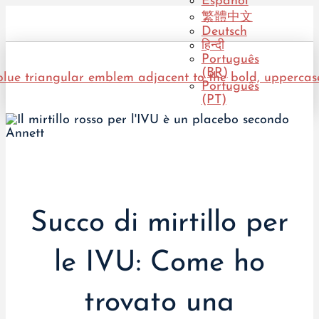
Español
繁體中文
Deutsch
हिन्दी
Português
(BR)
Português
(PT)
Succo di mirtillo per
le IVU: Come ho
trovato una