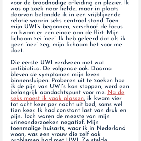
voor de broodnodige afleiding en plezier. Ik
was op zoek naar liefde, maar in plaats
daarvan belandde ik in een vrijblijvende
relatie waarin seks centraal stond. Toen
mijn UWI’s begonnen, verschoof de focus
en kwam er een einde aan de flirt. Mijn
lichaam zei ‘nee’. Ik heb geleerd dat als ik
geen ‘nee’ zeg, mijn lichaam het voor me
doet.
Die eerste UWI verdween met wat
antibiotica. De volgende ook. Daarna
bleven de symptomen mijn leven
binnensluipen. Proberen uit te zoeken hoe
ik de pijn van UWI’s kon stoppen, werd een
belangrijk aandachtspunt voor me.
Na de
seks moest ik vaak plassen
, ik kwam vier
tot acht keer per nacht uit bed, soms wel
tien keer. Ik had constant last van druk en
pijn. Toch waren de meeste van mijn
urineonderzoeken negatief. Mijn
toenmalige huisarts, waar ik in Nederland
woon, was een vrouw die zelf ook
problemen had met UWI. Ze stelde