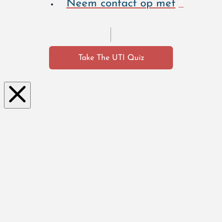
Neem contact op met
Take The UTI Quiz
Clo
se
this
mo
dul
e
Hoe voel je je als je een