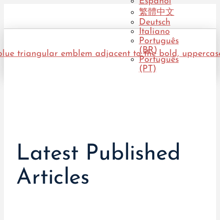
Español
繁體中文
Deutsch
Italiano
Português
(BR)
Português
(PT)
Latest Published
Articles