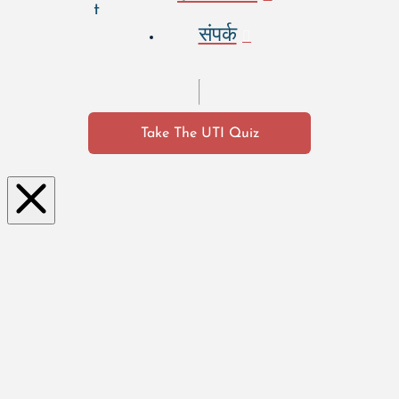
t
संपर्क
Take The UTI Quiz
Clo
se
this
mo
dul
e