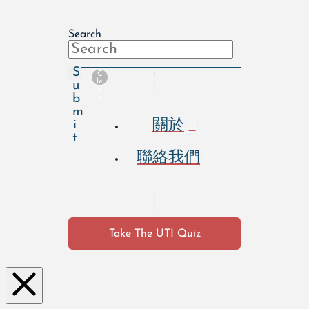
Search
S
C
le
u
a
b
r
m
關於
i
t
聯絡我們
Take The UTI Quiz