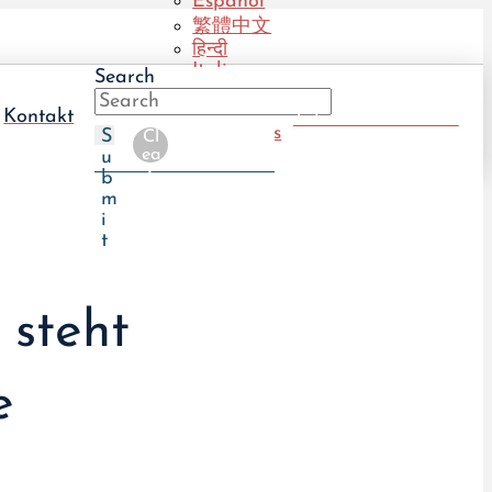
Español
繁體中文
हिन्दी
Italiano
Search
Português
(BR)
Kontakt
Take The UTI Quiz
Português
S
Cl
(PT)
ea
u
r
b
m
i
t
 steht
e