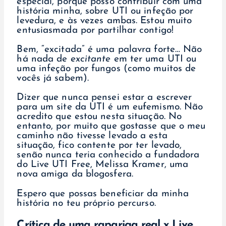
especial, porque posso contribuir com uma
história minha, sobre UTI ou infeção por
levedura, e às vezes ambas. Estou muito
entusiasmada por partilhar contigo!
Bem, “excitada” é uma palavra forte… Não
há nada de
excitante
em ter uma UTI ou
uma infeção por fungos (como muitos de
vocês já sabem).
Dizer que nunca pensei estar a escrever
para um site da UTI é um eufemismo. Não
acredito que estou nesta situação. No
entanto, por muito que gostasse que o meu
caminho não tivesse levado a esta
situação, fico contente por ter levado,
senão nunca teria conhecido a fundadora
do Live UTI Free, Melissa Kramer, uma
nova amiga da blogosfera.
Espero que possas beneficiar da minha
história no teu próprio percurso.
Crítica de uma rapariga real x Live