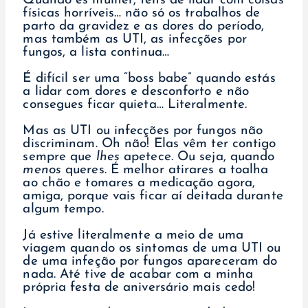
Quando és mulher, tens de lidar com coisas
físicas horríveis… não só os trabalhos de
parto da gravidez e as dores do período,
mas também as UTI, as infecções por
fungos, a lista continua…
É difícil ser uma “boss babe” quando estás
a lidar com dores e desconforto e não
consegues ficar quieta… Literalmente.
Mas as UTI ou infecções por fungos não
discriminam. Oh não! Elas vêm ter contigo
sempre que
lhes
apetece. Ou seja, quando
menos
queres. É melhor atirares a toalha
ao chão e tomares a medicação agora,
amiga, porque vais ficar aí deitada durante
algum tempo.
Já estive literalmente a meio de uma
viagem quando os sintomas de uma UTI ou
de uma infeção por fungos apareceram do
nada. Até tive de acabar com a minha
própria festa de aniversário mais cedo!