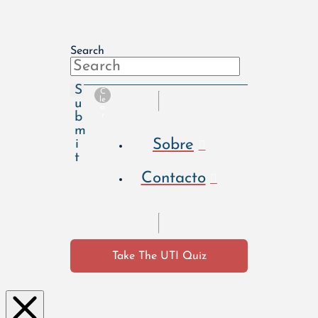
Search
S
C
le
u
a
b
r
m
Sobre
i
t
Contacto
Take The UTI Quiz