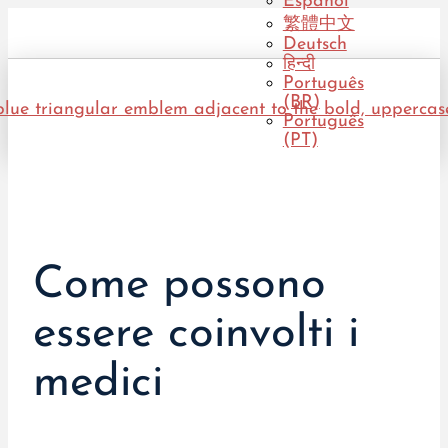
Español
繁體中文
Deutsch
हिन्दी
Português
(BR)
Português
(PT)
Come possono
essere coinvolti i
medici