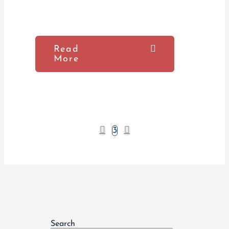
Read
More
Prev
Next
3
Search