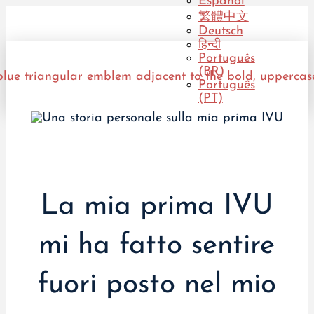
Español
繁體中文
Deutsch
हिन्दी
Português
(BR)
Português
(PT)
La mia prima IVU
mi ha fatto sentire
fuori posto nel mio