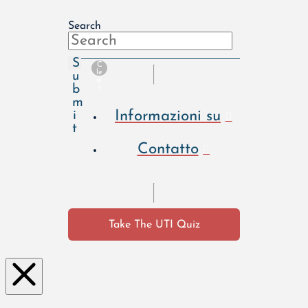
Search
S
C
le
u
a
b
r
m
Informazioni su
i
t
Contatto
Take The UTI Quiz
Clo