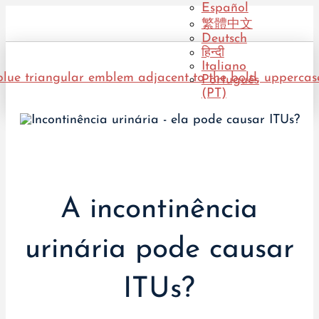
Español
繁體中文
Deutsch
हिन्दी
Italiano
Português
(PT)
A incontinência
urinária pode causar
ITUs?