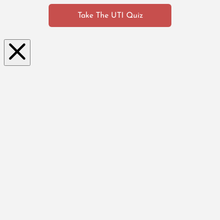
Take The UTI Quiz
Clo
se
this
mo
dul
e