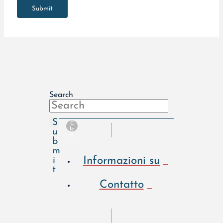
Submit
Search
S
C
le
u
a
b
r
m
Informazioni su
i
t
Contatto