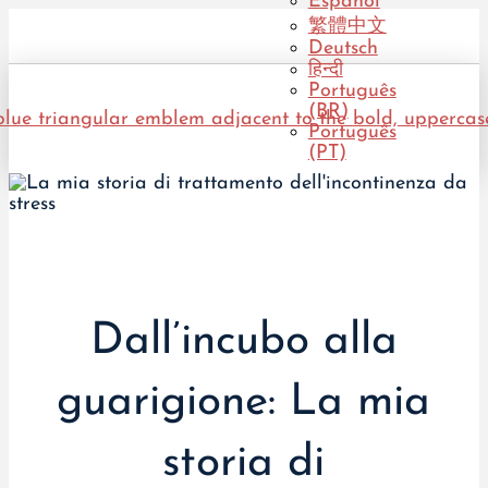
Español
繁體中文
Deutsch
हिन्दी
Português
(BR)
Português
(PT)
Dall’incubo alla
guarigione: La mia
storia di