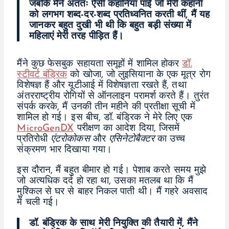
जबकि मैंने अंततः ऐसी कहानियां पाईं जो मेरी कहानी
को लगभग शब्द-दर-शब्द प्रतिध्वनित करती थीं, मैं यह
जानकर बहुत दुखी भी थी कि बहुत बड़ी संख्या में
महिलाएं मेरी तरह पीड़ित हैं।
मैंने कुछ फेसबुक सहायता समूहों में शामिल होकर
डॉ.
स्टीवर्ट बंड्रिक
को खोजा, जो लुइसियाना के एक मूत्र रोग
विशेषज्ञ हैं और यूटीआई में विशेषज्ञता रखते हैं, तथा
अंतरराष्ट्रीय रोगियों से ऑनलाइन परामर्श करते हैं। तुरंत
संपर्क करके, मैं उनकी तीन महीने की प्रतीक्षा सूची में
शामिल हो गई। इस बीच, डॉ. बंड्रिक ने मेरे लिए एक
MicroGenDX
परीक्षण का आदेश दिया, जिसमें
प्रतिरोधी
एंटरोकोकस
और
एसिनेटोबैक्टर
का उच्च
संक्रमण भार दिखाया गया।
इस दौरान, मैं बहुत बीमार हो गई। पेशाब करते समय मुझे
जो अत्यधिक दर्द हो रहा था, उसका मतलब था कि मैं
मुश्किल से घर से बाहर निकल पाती थी। मैं गहरे अवसाद
में चली गई।
डॉ. बंड्रिक के साथ मेरी नियुक्ति की तैयारी में, मैंने