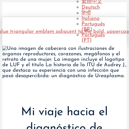
繁體中文
Deutsch
हिन्दी
Italiano
Português
(BR)
Português
(PT)
Mi viaje hacia el
diagnóstico de