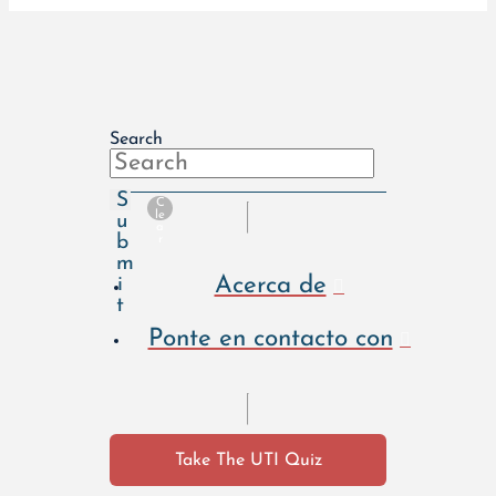
Search
S
C
le
u
a
b
r
m
Acerca de
i
t
Ponte en contacto con
Take The UTI Quiz