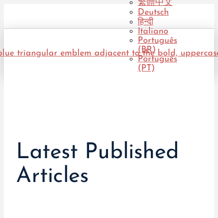
繁體中文
Deutsch
हिन्दी
Italiano
Português
(BR)
Português
(PT)
Latest Published
Articles