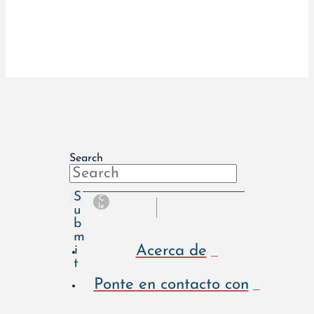
Search
S
C
le
u
a
b
r
m
Acerca de
i
t
Ponte en contacto con