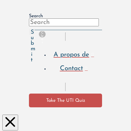
Search
S
C
le
u
a
b
r
m
A propos de
i
t
Contact
Take The UTI Quiz