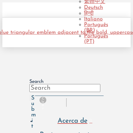
繁體中文
Deutsch
हिन्दी
Italiano
Português
(BR)
Português
(PT)
Search
S
C
le
u
a
b
r
m
Acerca de
i
t