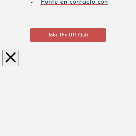
Ponte en contacto con
Take The UTI Quiz
Clo
se
this
mo
dul
e
¿Cómo te sientes