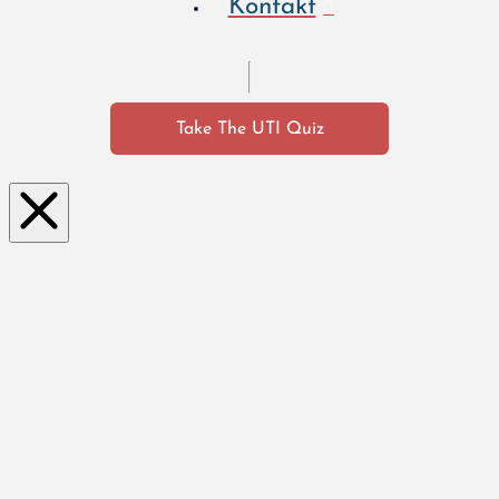
Kontakt
Take The UTI Quiz
Clo
se
this
mo
dul
e
Wie erleben Sie eine