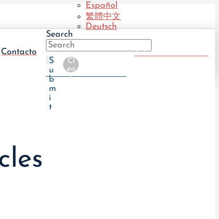
Español
繁體中文
Deutsch
Search
हिन्दी
Italiano
Contacto
Take The UTI Quiz
Português
S
Cl
(BR)
ea
u
r
b
m
i
t
cles