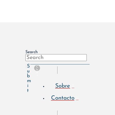
Search
S
C
le
u
a
b
r
m
Sobre
i
t
Contacto