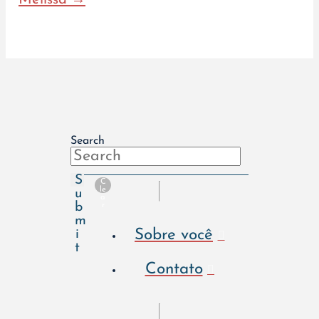
Melissa →
Search
S
C
le
u
a
b
r
m
Sobre você
i
t
Contato