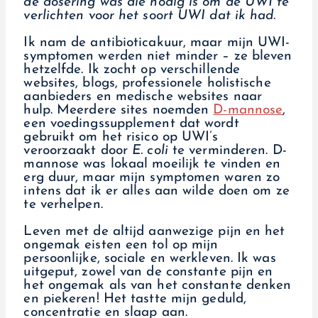
de dosering was die nodig is om de UWI te
verlichten voor het soort UWI dat ik had.
Ik nam de antibioticakuur, maar mijn UWI-
symptomen werden niet minder – ze bleven
hetzelfde. Ik zocht op verschillende
websites, blogs, professionele holistische
aanbieders en medische websites naar
hulp. Meerdere sites noemden
D-mannose
,
een voedingssupplement dat wordt
gebruikt om het risico op UWI’s
veroorzaakt door
E. coli
te verminderen. D-
mannose was lokaal moeilijk te vinden en
erg duur, maar mijn symptomen waren zo
intens dat ik er alles aan wilde doen om ze
te verhelpen.
Leven met de altijd aanwezige pijn en het
ongemak eisten een tol op mijn
persoonlijke, sociale en werkleven. Ik was
uitgeput, zowel van de constante pijn en
het ongemak als van het constante denken
en piekeren! Het tastte mijn geduld,
concentratie en slaap aan.