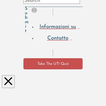
S
C
le
u
a
b
r
m
Informazioni su
i
t
Contatto
Take The UTI Quiz
Clo
se
this
mo
dul