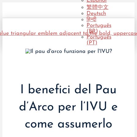
Español
繁體中文
Deutsch
हिन्दी
Português
(BR)
Português
(PT)
I benefici del Pau
d’Arco per l’IVU e
come assumerlo