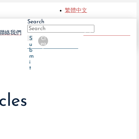
繁體中文
Search
聯絡我們
Take The UTI Quiz
S
Cl
ea
u
r
b
m
i
t
cles