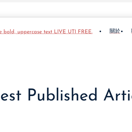
關於
est Published Arti