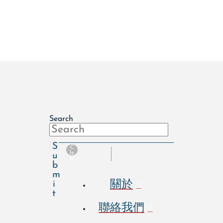
Search
S
C
le
u
a
b
r
m
關於
i
t
聯絡我們