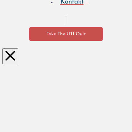
Kontakt
Take The UTI Quiz
Clo
se
this
mo
dul
e
Wie erleben Sie eine