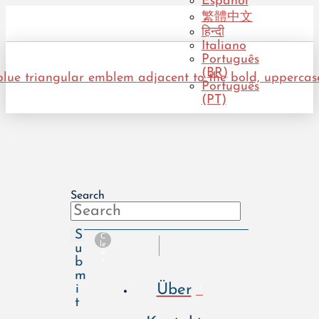
Español
繁體中文
हिन्दी
Italiano
Português
(BR)
Português
(PT)
Search
S
C
le
u
a
b
r
m
Über
i
t